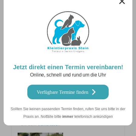
und
Katze
Verlängerte Wartezeiten und Terminvorläufe
Information zu verlängerten Wartezeiten und
verlängerter Terminvorlauf in unserer Praxis
Jetzt direkt einen Termin vereinbaren!
Online, schnell und rund um die Uhr
Verfügbare Termine finden
Notdienst am 09.05.2026
Wir haben am Samstag, den 09.05.2026 Notdienst
Sollten Sie keinen passenden Termin finden, rufen Sie uns bitte in der
und sind für Sie und Ihren Liebling von 8 Uhr – 18
Praxis an. Notfälle bitte
immer
telefonisch ankündigen
Notdienst
Uhr da!…
weiterlesen
am