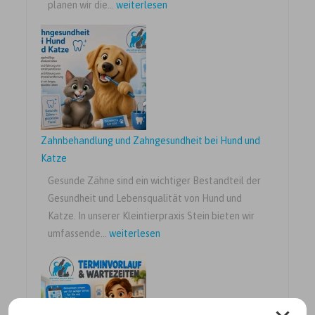
Betriebsurlaub
planen wir die…
weiterlesen
vom
10.08.
–
21.08.2026
Zahnbehandlung und Zahngesundheit bei Hund und
Katze
Gesunde Zähne sind ein wichtiger Bestandteil der
Gesundheit und Lebensqualität von Hund und
Katze. In unserer Kleintierpraxis Stein bieten wir
Zahnbehandlung
umfassende…
weiterlesen
und
Zahngesundheit
bei
Hund