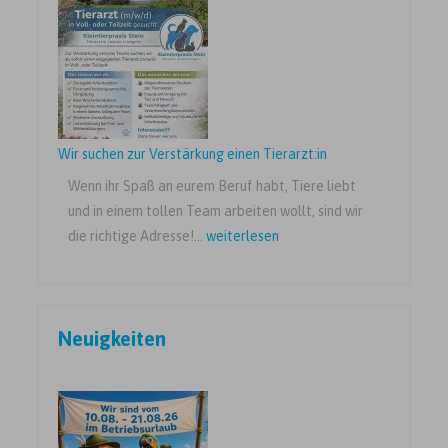
09.05.2026
Wir suchen zur Verstärkung einen Tierarzt:in
Wenn ihr Spaß an eurem Beruf habt, Tiere liebt
und in einem tollen Team arbeiten wollt, sind wir
Wir
die richtige Adresse!…
weiterlesen
suchen
zur
Verstärkung
Neuigkeiten
einen
Tierarzt:in