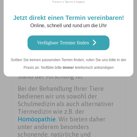
Diagnose und Behandlung mit
modernster medizinischer
Jetzt direkt einen Termin vereinbaren!
Ausstattung und einfühlsames
Online, schnell und rund um die Uhr
Vorgehen voraus. In unseren
Praxisräumen verfügen wir daher
Verfügbare Termine finden
über modernste Technologien und
stellen sicher, dass unser Team
durch regelmäßige Fort- und
Sollten Sie keinen passenden Termin finden, rufen Sie uns bitte in der
Weiterbildungen auf dem neuesten
Praxis an. Notfälle bitte
immer
telefonisch ankündigen
Stand der Forschung ist.
Bei der Behandlung Ihrer Tiere
bedienen wir uns sowohl der
Schulmedizin als auch alternativer
Tiermedizin wie z.B. der
Homöopathie
. Wir bieten daher
unter anderem besonders
schonende, natürliche und