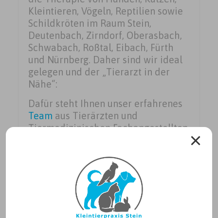
Kleintieren, Vögeln, Reptilien sowie
Schildkröten im Raum Stein,
Deutenbach, Zirndorf, Oberasbach,
Schwabach, Roßtal, Eibach, Fürth
und Nürnberg. Daher sind wir ideal
gelegen und der „Tierarzt in der
Nähe“:
Dafür steht Ihnen unser erfahrenes
Team
aus Tierärzten und
Tiermedizinischen Fachangestellten
bei allen Fragen rund um die
Gesundheit Ihres Haustiers zur
Seite.
Unsere Praxisphilosophie
Eine erfolgreiche Versorgung
und Therapie setzt eine kompetente