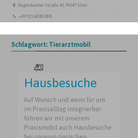
Regelsbacher Straße 40, 90547 Stein
+49 911 68 80 08 8
Schlagwort:
Tierarztmobil
Hausbesuche
Auf Wunsch und wenn für uns
im Praxisalltag integrierbar
führen wir mit unserem
Praxismobil auch Hausbesuche
bei unseren tierischen