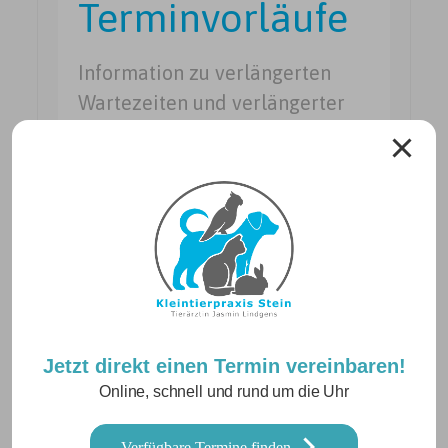
Terminvorläufe
Information zu verlängerten
Wartezeiten und verlängerter
Terminvorlauf in unserer Praxis
Jetzt direkt einen Termin vereinbaren!
Notdienst am
Online, schnell und rund um die Uhr
09.05.2026
Verfügbare Termine finden