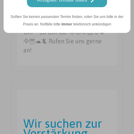
Wir haben am Samstag, den
09.05.2026 Notdienst und sind
Sollten Sie keinen passenden Termin finden, rufen Sie uns bitte in der
für Sie und Ihren Liebling von 8
Praxis an. Notfälle bitte
immer
telefonisch ankündigen
Uhr – 18 Uhr da! 🐶🐱🐭🐹🐰🐦
🦅🦉🐢🦎 Rufen Sie uns gerne
an!
Wir suchen zur
Verstärkung