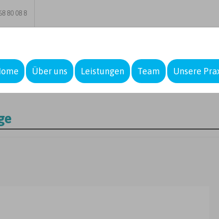
8 80 08 8
Home
Über uns
Leistungen
Team
Unsere Pra
ge