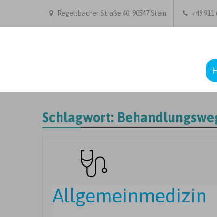
Regelsbacher Straße 40, 90547 Stein
+49 911 6
Schlagwort:
Behandlungswe
Allgemeinmedizin