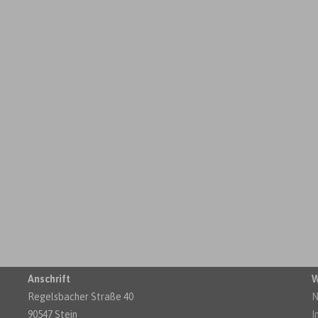
Anschrift
W
Regelsbacher Straße 40
N
90547 Stein
I