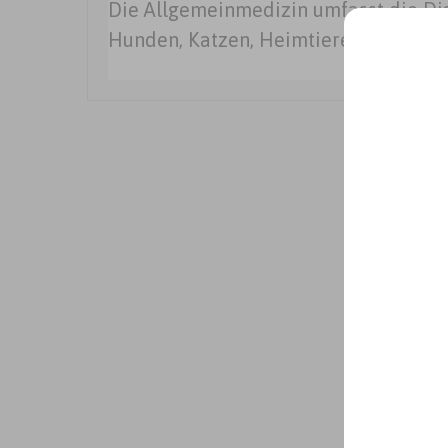
Die Allgemeinmedizin umfasst die Di
Hunden, Katzen, Heimtieren, Vögeln 