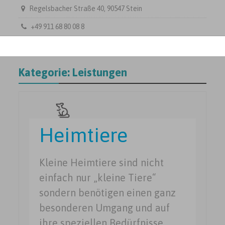
Regelsbacher Straße 40, 90547 Stein
+49 911 68 80 08 8
Kategorie:
Leistungen
Heimtiere
Kleine Heimtiere sind nicht
einfach nur „kleine Tiere“
sondern benötigen einen ganz
besonderen Umgang und auf
ihre speziellen Bedürfnisse