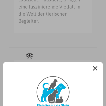
eine faszinierende Vielfalt in
die Welt der tierischen
Begleiter.
Geriatrie
Als Geriatrie bezeichnet man
die Lehre von den Krankheiten
des alternden Individuums.
Hierzu zählen neben der