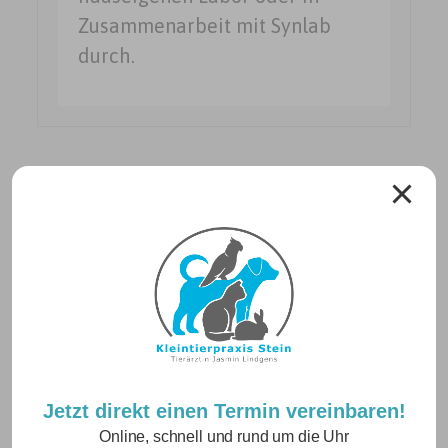
Zusammenarbeit mit Synlab
durch.
Neuigkeiten
Jetzt direkt einen Termin vereinbaren!
Betriebsurlaub vom 10.08. – 21.08.2026
Online, schnell und rund um die Uhr
24. Juli 2026