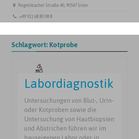
Regelsbacher Straße 40, 90547 Stein
+49 911 68 80 08 8
Schlagwort:
Kotprobe
Labordiagnostik
Untersuchungen von Blut-, Urin-
oder Kotproben sowie die
Untersuchung von Hautbiopsien
und Abstrichen führen wir im
hauseigenen Labor oder in