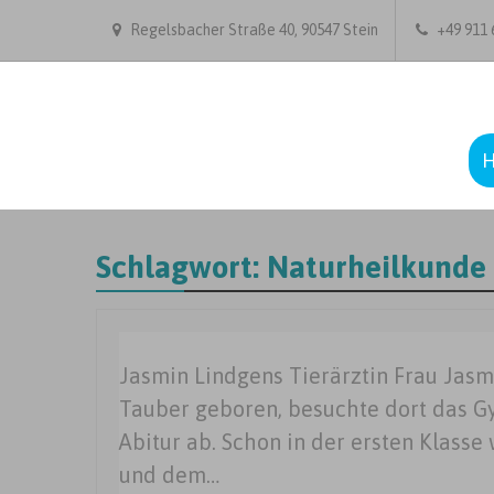
Regelsbacher Straße 40, 90547 Stein
+49 911 6
Schlagwort:
Naturheilkunde 
Jasmin Lindgens Tierärztin Frau Jas
Tauber geboren, besuchte dort das G
Abitur ab. Schon in der ersten Klasse
und dem…