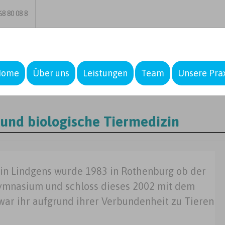
8 80 08 8
Home
Über uns
Leistungen
Team
Unsere Pra
und biologische Tiermedizin
min Lindgens wurde 1983 in Rothenburg ob der
ymnasium und schloss dieses 2002 mit dem
 war ihr aufgrund ihrer Verbundenheit zu Tieren