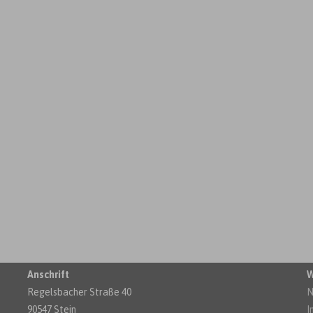
Anschrift
W
Regelsbacher Straße 40
N
90547 Stein
I