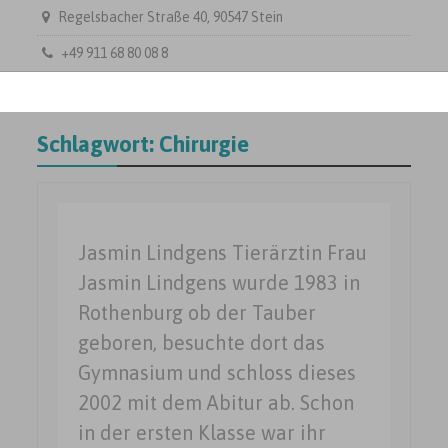
Regelsbacher Straße 40, 90547 Stein
+49 911 68 80 08 8
Schlagwort:
Chirurgie
Jasmin Lindgens Tierärztin Frau
Jasmin Lindgens wurde 1983 in
Rothenburg ob der Tauber
geboren, besuchte dort das
Gymnasium und schloss dieses
2002 mit dem Abitur ab. Schon
in der ersten Klasse war ihr