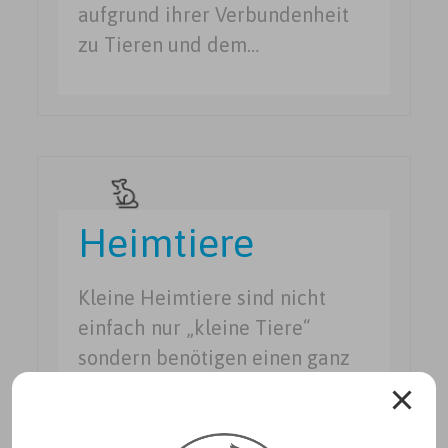
aufgrund ihrer Verbundenheit
zu Tieren und dem…
Heimtiere
Kleine Heimtiere sind nicht
einfach nur „kleine Tiere“
sondern benötigen einen ganz
besonderen Umgang und auf
ihre speziellen Bedürfnisse
angepasste Behandlungen.