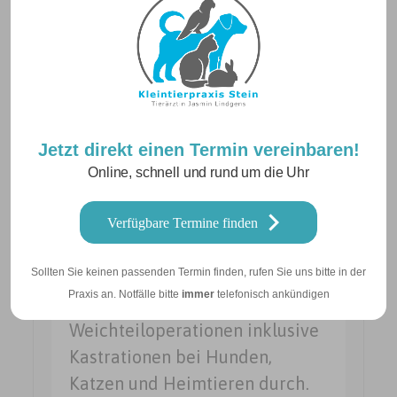
Jetzt direkt einen Termin vereinbaren!
Chirurgie
Online, schnell und rund um die Uhr
Auch beim Tier kann aus
Verfügbare Termine finden
verschiedensten Gründen eine
Sollten Sie keinen passenden Termin finden, rufen Sie uns bitte in der
Operation nötig sein. Wir führen
Praxis an. Notfälle bitte
immer
telefonisch ankündigen
in unserer Praxis alle gängigen
Weichteiloperationen inklusive
Kastrationen bei Hunden,
Katzen und Heimtieren durch.