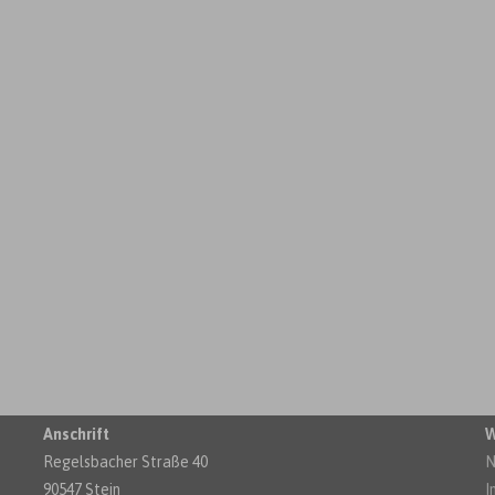
Anschrift
W
Regelsbacher Straße 40
N
90547 Stein
I