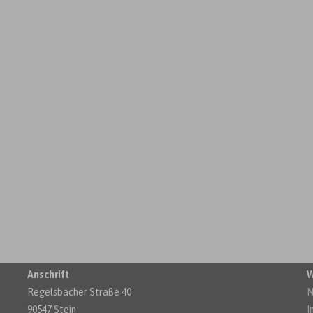
Anschrift
W
Regelsbacher Straße 40
N
90547 Stein
I