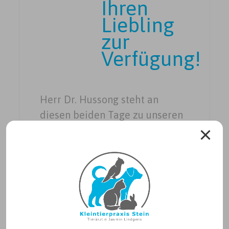
Ihren
Liebling
zur
Verfügung!
Herr Dr. Hussong steht an
diesen beiden Tage zu unseren
gewohnten Öffnungszeiten in
unserer Praxis für Sie und Ihren
Liebling zur Verfügung.
Beitragsnavigation