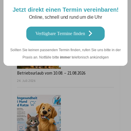
Neuigkeiten
Jetzt direkt einen Termin vereinbaren!
Online, schnell und rund um die Uhr
Verfügbare Termine finden
Sollten Sie keinen passenden Termin finden, rufen Sie uns bitte in der
Praxis an. Notfälle bitte
immer
telefonisch ankündigen
Betriebsurlaub vom 10.08. – 21.08.2026
24. Juli 2026