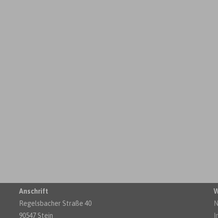
Anschrift
W
Regelsbacher Straße 40
N
90547 Stein
I