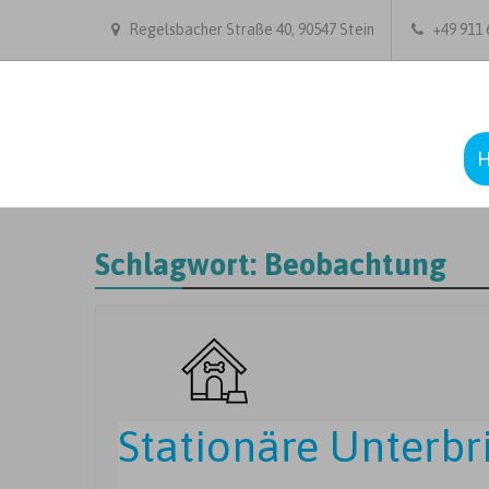
Regelsbacher Straße 40, 90547 Stein
+49 911 6
Schlagwort:
Beobachtung
Stationäre Unterb