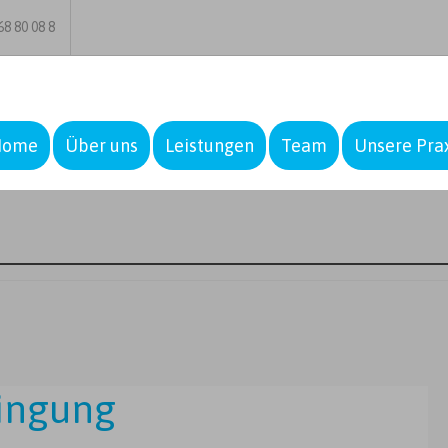
8 80 08 8
Home
Über uns
Leistungen
Team
Unsere Pra
ringung