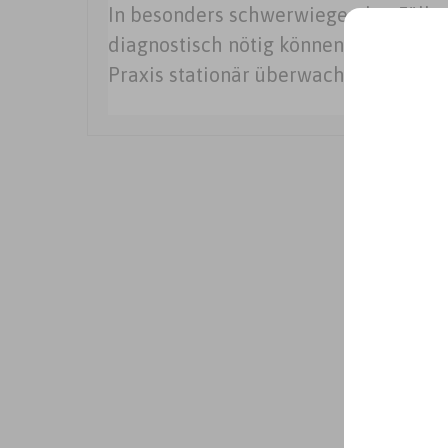
In besonders schwerwiegenden Fälle
diagnostisch nötig können Katzen, Hu
Praxis stationär überwacht werden.