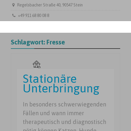
Regelsbacher Straße 40, 90547 Stein
+49 911 68 80 08 8
Schlagwort:
Fresse
Stationäre
Unterbringung
In besonders schwerwiegenden
Fällen und wann immer
therapeutisch und diagnostisch
nötig können Katzen, Hunde,