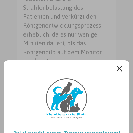
Strahlenbelastung des
Patienten und verkürzt den
Röntgenentwicklungsprozess
erheblich, da es nur wenige
Minuten dauert, bis das
Röntgenbild auf dem Monitor
erscheint.
Neuigkeiten