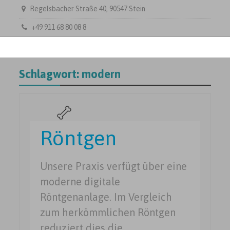
Regelsbacher Straße 40, 90547 Stein
+49 911 68 80 08 8
Schlagwort:
modern
Röntgen
Unsere Praxis verfügt über eine
moderne digitale
Röntgenanlage. Im Vergleich
zum herkömmlichen Röntgen
reduziert dies die