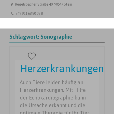
Regelsbacher Straße 40, 90547 Stein
+49 911 68 80 08 8
Schlagwort:
Sonographie
Herzerkrankungen
Auch Tiere leiden häufig an
Herzerkrankungen. Mit Hilfe
der Echokardiographie kann
die Ursache erkannt und die
optimale Therapie für Ihr Tier