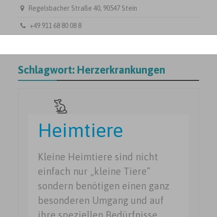
Regelsbacher Straße 40, 90547 Stein
+49 911 68 80 08 8
Schlagwort:
Herzerkrankungen
Heimtiere
Kleine Heimtiere sind nicht
einfach nur „kleine Tiere“
sondern benötigen einen ganz
besonderen Umgang und auf
ihre speziellen Bedürfnisse