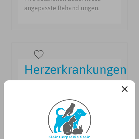
angepasste Behandlungen.
Herzerkrankungen
Auch Tiere leiden häufig an
Herzerkrankungen. Mit Hilfe
der Echokardiographie kann
die Ursache erkannt und die
optimale Therapie für Ihr Tier
eingeleitet werden.