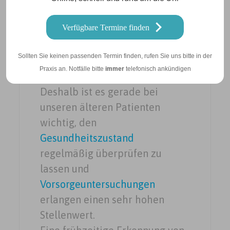
jüngerer Tiere. Im Alter häufen
Verfügbare Termine finden
sich bestimmte Erkrankungen,
die
Organe
„verschleißen“ und
Sollten Sie keinen passenden Termin finden, rufen Sie uns bitte in der
funktionieren mitunter nur noch
Praxis an. Notfälle bitte
immer
telefonisch ankündigen
eingeschränkt.
Deshalb ist es gerade bei
unseren älteren Patienten
wichtig, den
Gesundheitszustand
regelmäßig überprüfen zu
lassen und
Vorsorgeuntersuchungen
erlangen einen sehr hohen
Stellenwert.