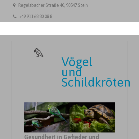
Regelsbacher Straße 40, 90547 Stein
+49 911 68 80 08 8
Vögel
und
Schildkröten
Gesundheit in Gefieder und