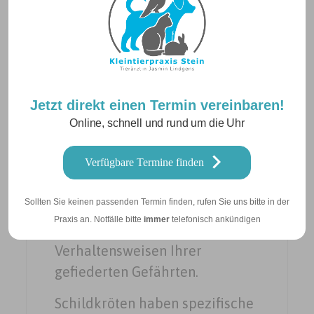
Ernährung spielt eine
entscheidende Rolle, um
Mangelerscheinungen
vorzubeugen und die
allgemeine Gesundheit zu
Jetzt direkt einen Termin vereinbaren!
fördern. Unsere erfahrenen
Online, schnell und rund um die Uhr
Tierärzte bieten nicht nur
Verfügbare Termine finden
medizinische Versorgung,
sondern auch wertvolle Tipps
Sollten Sie keinen passenden Termin finden, rufen Sie uns bitte in der
zur artgerechten Haltung,
Praxis an. Notfälle bitte
immer
telefonisch ankündigen
Ernährung
und
Verhaltensweisen Ihrer
gefiederten Gefährten.
Schildkröten haben spezifische