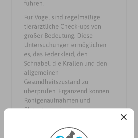
führen.
Für Vögel sind regelmäßige
tierärztliche Check-ups von
großer Bedeutung. Diese
Untersuchungen ermöglichen
es, das Federkleid, den
Schnabel, die Krallen und den
allgemeinen
Gesundheitszustand zu
überprüfen. Ergänzend können
Röntgenaufnahmen und
Blutuntersuchungen zur
Stellung einer Diagnose auch
bei Vögeln herangezogen
werden. Eine ausgewogene