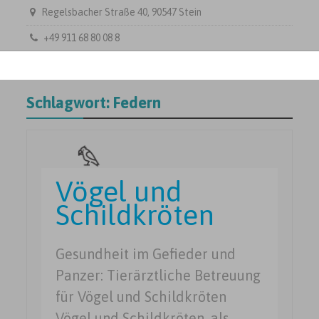
Regelsbacher Straße 40, 90547 Stein
+49 911 68 80 08 8
Schlagwort:
Federn
Vögel und
Schildkröten
Gesundheit im Gefieder und
Panzer: Tierärztliche Betreuung
für Vögel und Schildkröten
Vögel und Schildkröten, als