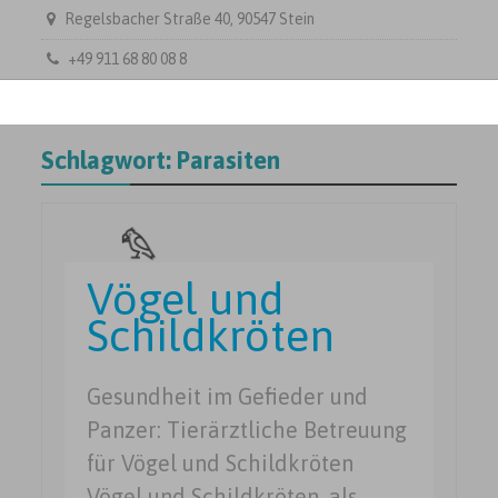
Regelsbacher Straße 40, 90547 Stein
+49 911 68 80 08 8
Schlagwort:
Parasiten
Vögel und
Schildkröten
Gesundheit im Gefieder und
Panzer: Tierärztliche Betreuung
für Vögel und Schildkröten
Vögel und Schildkröten, als