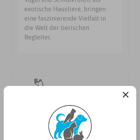
exotische Haustiere, bringen
eine faszinierende Vielfalt in
die Welt der tierischen
Begleiter.
Dermatologie
Die Dermatologie befasst sich
mit Hauterkrankungen bei
Tieren, aber auch mit