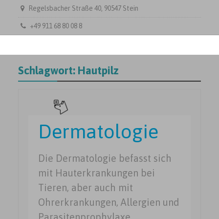
Regelsbacher Straße 40, 90547 Stein
+49 911 68 80 08 8
Schlagwort:
Hautpilz
Dermatologie
Die Dermatologie befasst sich
mit Hauterkrankungen bei
Tieren, aber auch mit
Ohrerkrankungen, Allergien und
Parasitenprophylaxe