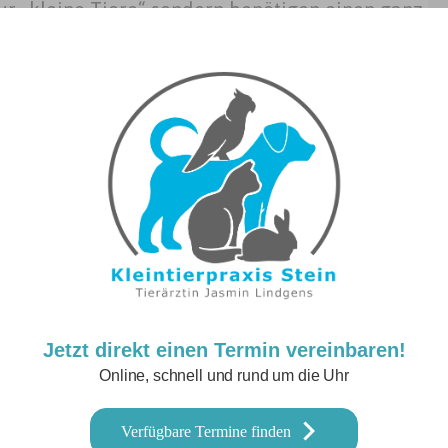
nur „kleine Tiere“ sondern benötigen einen ganz
ziellen Bedürfnisse angepasste Behandlungen.
uterkrankungen bei Tieren, aber auch mit
sitenprophylaxe
Jetzt direkt einen Termin vereinbaren!
Online, schnell und rund um die Uhr
Verfügbare Termine finden