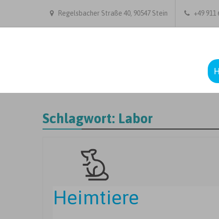
Regelsbacher Straße 40, 90547 Stein
+49 911 6
Schlagwort:
Labor
Heimtiere