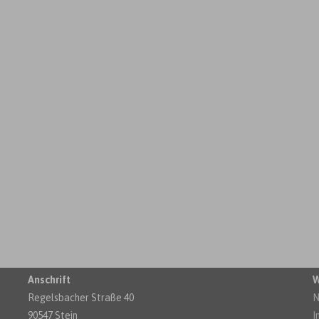
Anschrift
W
Regelsbacher Straße 40
N
90547 Stein
I