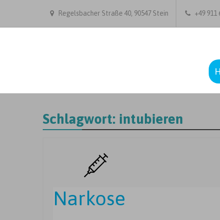
Regelsbacher Straße 40, 90547 Stein
+49 911 6
Schlagwort:
intubieren
Narkose