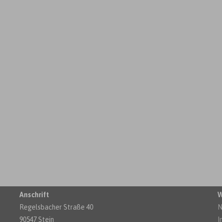
Anschrift
W
Regelsbacher Straße 40
N
90547 Stein
I