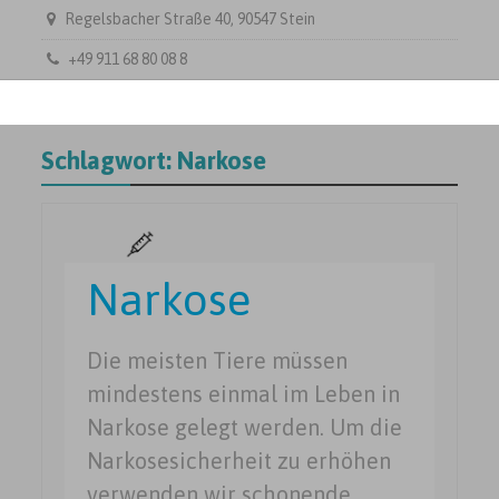
Regelsbacher Straße 40, 90547 Stein
+49 911 68 80 08 8
Schlagwort:
Narkose
Narkose
Die meisten Tiere müssen
mindestens einmal im Leben in
Narkose gelegt werden. Um die
Narkosesicherheit zu erhöhen
verwenden wir schonende