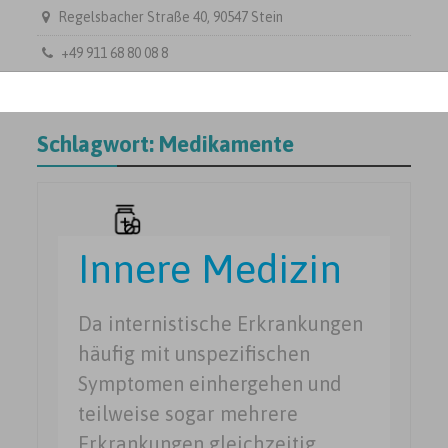
Regelsbacher Straße 40, 90547 Stein
+49 911 68 80 08 8
Schlagwort:
Medikamente
Innere Medizin
Da internistische Erkrankungen
häufig mit unspezifischen
Symptomen einhergehen und
teilweise sogar mehrere
Erkrankungen gleichzeitig