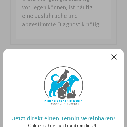
vorliegen können, ist häufig
eine ausführliche und
abgestimmte Diagnostik nötig.
Neuigkeiten
Jetzt direkt einen Termin vereinbaren!
Online, schnell und rund um die Uhr