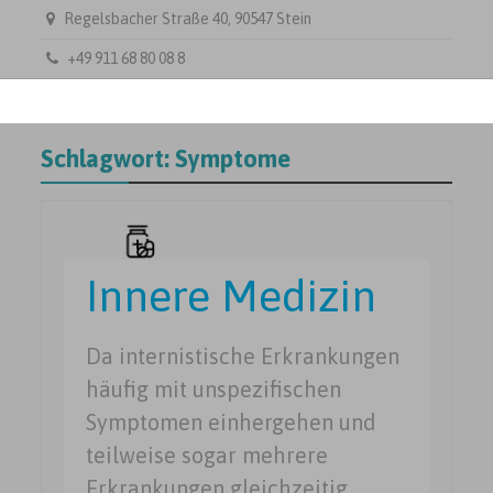
Regelsbacher Straße 40, 90547 Stein
+49 911 68 80 08 8
Schlagwort:
Symptome
Innere Medizin
Da internistische Erkrankungen
häufig mit unspezifischen
Symptomen einhergehen und
teilweise sogar mehrere
Erkrankungen gleichzeitig