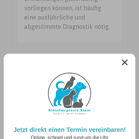
vorliegen können, ist häufig
eine ausführliche und
abgestimmte Diagnostik nötig.
Neuigkeiten
Jetzt direkt einen Termin vereinbaren!
Online, schnell und rund um die Uhr