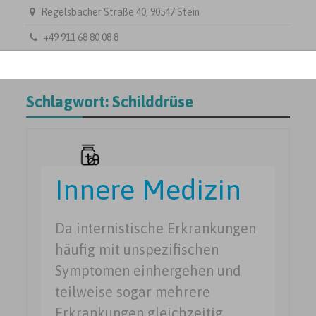
Regelsbacher Straße 40, 90547 Stein
+49 911 68 80 08 8
Schlagwort:
Schilddrüse
Innere Medizin
Da internistische Erkrankungen
häufig mit unspezifischen
Symptomen einhergehen und
teilweise sogar mehrere
Erkrankungen gleichzeitig