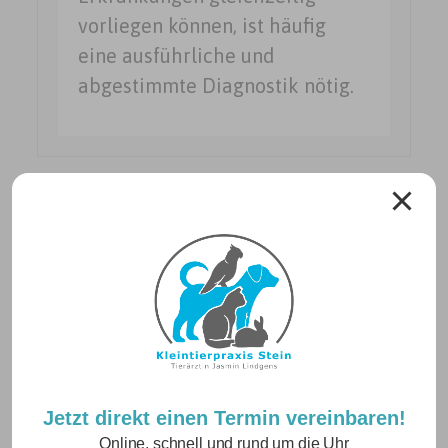
vorliegen können, ist häufig
eine ausführliche und
abgestimmte Diagnostik nötig.
Neuigkeiten
Jetzt direkt einen Termin vereinbaren!
Online, schnell und rund um die Uhr