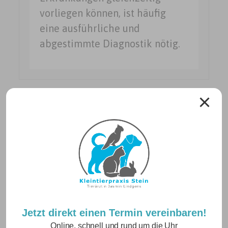
vorliegen können, ist häufig
eine ausführliche und
abgestimmte Diagnostik nötig.
Neuigkeiten
Jetzt direkt einen Termin vereinbaren!
Online, schnell und rund um die Uhr