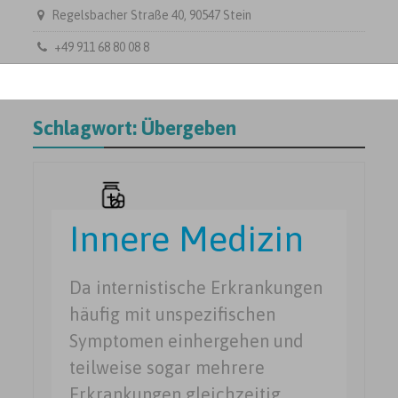
Regelsbacher Straße 40, 90547 Stein
+49 911 68 80 08 8
Schlagwort:
Übergeben
Innere Medizin
Da internistische Erkrankungen
häufig mit unspezifischen
Symptomen einhergehen und
teilweise sogar mehrere
Erkrankungen gleichzeitig