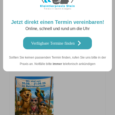
Dentalröntgenaufnahmen an
und behandeln
Zahnerkrankungen bei
Jetzt direkt einen Termin vereinbaren!
Heimtieren.
Online, schnell und rund um die Uhr
Verfügbare Termine finden
Sollten Sie keinen passenden Termin finden, rufen Sie uns bitte in der
Neuigkeiten
Praxis an. Notfälle bitte
immer
telefonisch ankündigen