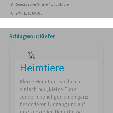
Regelsbacher Straße 40, 90547 Stein
+49 911 68 80 08 8
Schlagwort:
Kiefer
Heimtiere
Kleine Heimtiere sind nicht
einfach nur „kleine Tiere“
sondern benötigen einen ganz
besonderen Umgang und auf
ihre speziellen Bedürfnisse