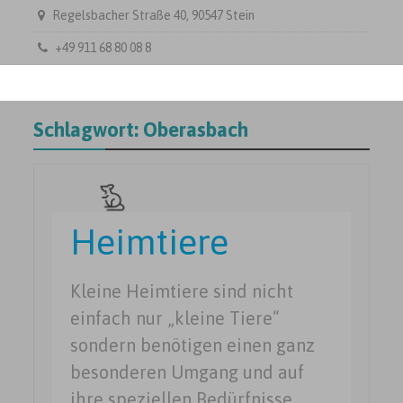
Regelsbacher Straße 40, 90547 Stein
+49 911 68 80 08 8
Schlagwort:
Oberasbach
Heimtiere
Kleine Heimtiere sind nicht
einfach nur „kleine Tiere“
sondern benötigen einen ganz
besonderen Umgang und auf
ihre speziellen Bedürfnisse