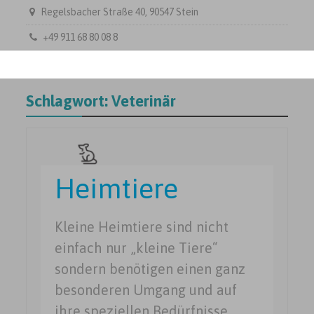
Regelsbacher Straße 40, 90547 Stein
+49 911 68 80 08 8
Schlagwort:
Veterinär
Heimtiere
Kleine Heimtiere sind nicht
einfach nur „kleine Tiere“
sondern benötigen einen ganz
besonderen Umgang und auf
ihre speziellen Bedürfnisse